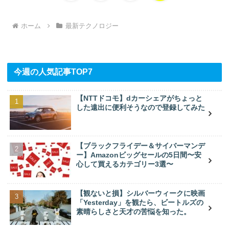
へ
ホーム
最新テクノロジー
今週の人気記事TOP7
【NTTドコモ】dカーシェアがちょっと
した遠出に便利そうなので登録してみた
【ブラックフライデー＆サイバーマンデ
ー】Amazonビッグセールの5日間〜安
心して買えるカテゴリー3選〜
【観ないと損】シルバーウィークに映画
「Yesterday」を観たら、ビートルズの
素晴らしさと天才の苦悩を知った。