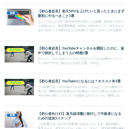
【初心者必見】楽天SPUを上げたいと思ったときにまず
副業
最初にやるべきこと3選
コノシラもこの1年で楽天SPUを12倍にした結果、楽天ダイヤモン
ド会員となり、毎月電気料金（3000～4000ポイント）をまかなう
ほどのポイントを貯めることが出来ています。※コノシラは楽天で
んきを利用しています。
【初心者必見】YouTubeチャンネルを開設したのに、途
YouTube
中で挫折してしまう人の特徴3選
わたくし、YouTubeチャンネルプロデュースをお仕事の一つとし
ているのですが、誰もがぶち当たる壁。それは、、、
【初心者必見】YouTuberになるには？オススメ本3選
YouTube
この記事では、YouTuberになるために。どんなことから始めたら
良いの？機材は何が必要なの？企画はどうやって考えたら良いの？
YouTubeで稼ぐってどういう仕組みなの？といった、疑問にお答
えするオススメの本、3選をご紹介します。
【初心者向け#3】楽天経済圏に移行して中級者になる
副業
ための追加3ステップ
この記事では、以下3つの要望にお応えいたします。■楽天銀行、
楽天カード、楽天モバイルに入会した。さらに、楽天経済圏を極め