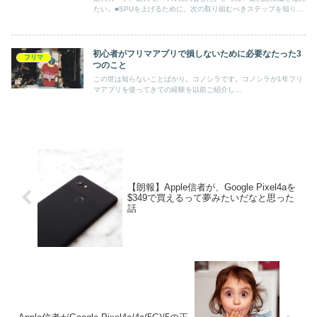
たい。■SPUを上げるために、次の取り組むべきステップを知りた
い。■楽天サービスにお得に入会したい。
初心者がフリマアプリで損しないために必要なたった3
フリマ
つのこと
この世は知らないことばかり。コノシラです。コノシラが1年フリ
マアプリを使ってきての経験を以前ご紹介し...
【朗報】Apple信者が、Google Pixel4aを
$349で買えるって夢みたいだなと思った
話