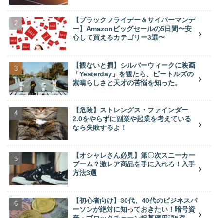
【ブラックフライデー＆サイバーマンデ
ー】Amazonビッグセールの5日間〜安
心して買えるカテゴリー3選〜
【観ないと損】シルバーウィークに映画
「Yesterday」を観たら、ビートルズの
素晴らしさと天才の苦悩を知った。
【危険】ストレングス・ファインダー
2.0をやらずに副業や起業を考えている
なら失敗するよ！
【オシャレさん必見】第〇次スニーカー
ブーム？激レア商品を手に入れろ！入手
方法3選
【初心者向け】30代、40代のビジネスパ
ーソンが絶対に知っておきたい！暗号資
産・ブロックチェーン超基礎用語5選