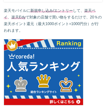
楽天モバイルに
新規申し込み/エントリー
して、
楽天ペ
イ
、
楽天Edy
で対象の店舗で買い物をするだけで、20％の
楽天ポイント還元（最大1000ポイント=1000円分）が行
われます。