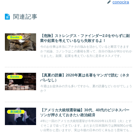
conocira
関連記事
【危険】ストレングス・ファインダー2.0をやらずに副
Books
業や起業を考えているなら失敗するよ！
今のお仕事は本当にアナタの強みを活かしていると断言できます
か？結論、コノシラはこの書籍を買って、自分の強みが何かがわか
りました。副業、起業を考えている方に是非オススメです。
【真夏の読書】2020年夏は名著をマンガで読む（ネタ
Books
バレなし）
今週はお盆休みの方も多いですから、夏の読書などいかがでしょう
か？
【アメリカ大統領選挙編】30代、40代のビジネスパー
政治経済
ソンが押さえておきたい政治経済
4年に一回のアメリカ大統領選挙が今年2020年11月3日（火）とす
ぐそこまで迫ってきています。まだまだ日本国内では興味関心が低
い分野かと思いますが、実は今後の日本の行く末を占う意味でも大
変重要な政治イベントです。本記事では、働き盛りのビジネスマン