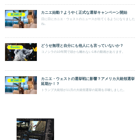
に備えてもらいたい知識として、アメリカ大統領選挙を取り上げま
す。
カニエ始動？ようやく正式な選挙キャンペーン開始
政治経済
日に日にカニエ・ウェストのニュースが出てくるようになりました
ね。
どうせ無理と自分にも他人にも言っていないか？
Books
コノシラの10年間で頭から離れない1本の動画があります。
カニエ・ウェストの選挙戦に影響？アメリカ大統領選挙
政治経済
延期か！？
トランプ大統領が11月の大統領選挙の延期を示唆しました。