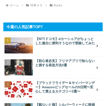
ホーム
時事ネタ
Books
今週の人気記事TOP7
【NTTドコモ】dカーシェアがちょっと
した遠出に便利そうなので登録してみた
【初心者必見】フリマアプリで知らない
と損する発送方法3選
【ブラックフライデー＆サイバーマンデ
ー】Amazonビッグセールの5日間〜安
心して買えるカテゴリー3選〜
【観ないと損】シルバーウィークに映画