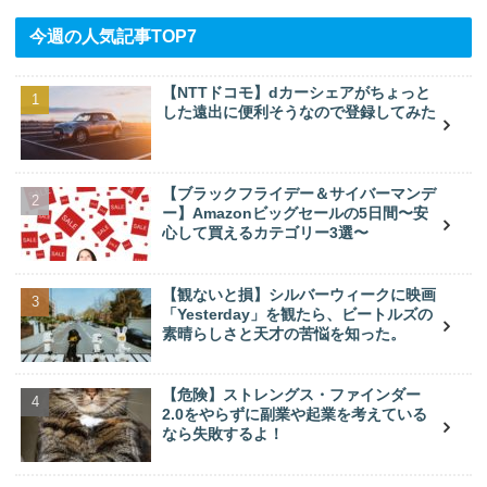
今週の人気記事TOP7
【NTTドコモ】dカーシェアがちょっと
した遠出に便利そうなので登録してみた
【ブラックフライデー＆サイバーマンデ
ー】Amazonビッグセールの5日間〜安
心して買えるカテゴリー3選〜
【観ないと損】シルバーウィークに映画
「Yesterday」を観たら、ビートルズの
素晴らしさと天才の苦悩を知った。
【危険】ストレングス・ファインダー
2.0をやらずに副業や起業を考えている
なら失敗するよ！