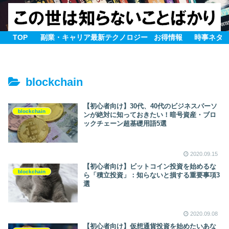
TOP
副業・キャリア
最新テクノロジー
お得情報
時事ネタ
blockchain
【初心者向け】30代、40代のビジネスパーソ
blockchain
ンが絶対に知っておきたい！暗号資産・ブロ
ックチェーン超基礎用語5選
2020.09.15
【初心者向け】ビットコイン投資を始めるな
blockchain
ら「積立投資」：知らないと損する重要事項3
選
2020.09.08
【初心者向け】仮想通貨投資を始めたいあな