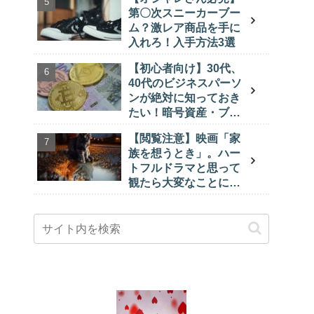
知った。
第〇次スニーカーブー
ム？激レア商品を手に
入れろ！入手方法3選
【初心者向け】30代、
40代のビジネスパーソ
ンが絶対に知っておき
たい！暗号資産・ブロ
ックチェーン超基礎用
【閲覧注意】映画「家
語5選
族を想うとき」。ハー
トフルドラマと思って
観たら大変なことにな
るから気をつけろ！※
ネタバレあり