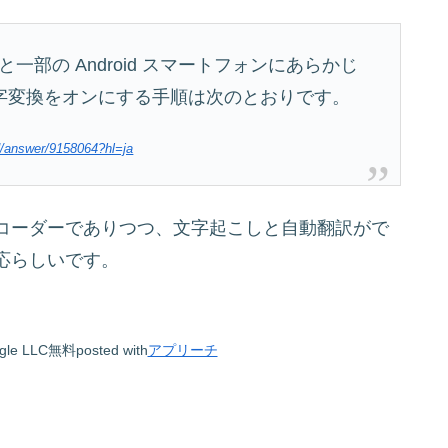
と一部の Android スマートフォンにあらかじ
字変換をオンにする手順は次のとおりです。
id/answer/9158064?hl=ja
コーダーでありつつ、文字起こしと自動翻訳がで
応らしいです。
gle LLC
無料
posted with
アプリーチ