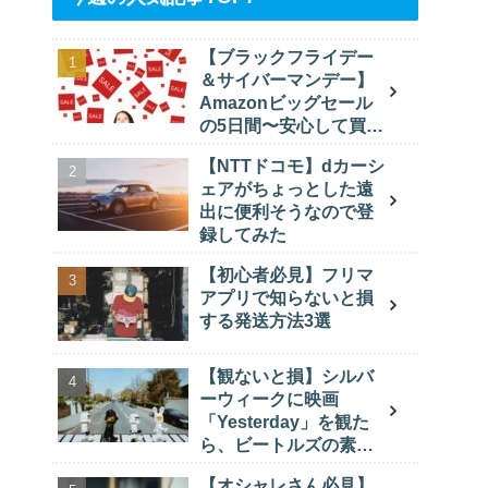
【ブラックフライデー
＆サイバーマンデー】
Amazonビッグセール
の5日間〜安心して買え
るカテゴリー3選〜
【NTTドコモ】dカーシ
ェアがちょっとした遠
出に便利そうなので登
録してみた
【初心者必見】フリマ
アプリで知らないと損
する発送方法3選
【観ないと損】シルバ
ーウィークに映画
「Yesterday」を観た
ら、ビートルズの素晴
らしさと天才の苦悩を
【オシャレさん必見】