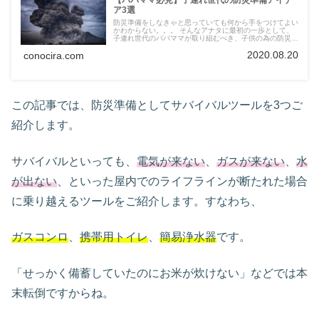
ア3選
防災準備をしなきゃと思っていても何から手をつけてよい
かわからない。。。 そんなアナタに最初の一歩として、
子連れ世代のパパママが取り組むべき、子供の為の防災準
備アイデア3選をお送ります。
2020.08.20
conocira.com
この記事では、防災準備としてサバイバルツールを3つご
紹介します。
サバイバルといっても、
電気が来ない
、
ガスが来ない
、
水
が出ない
、といった屋内でのライフラインが断たれた場合
に乗り越えるツールをご紹介します。すなわち、
ガスコンロ
、
携帯用トイレ
、
簡易浄水器
です。
「せっかく備蓄していたのにお米が炊けない」などでは本
末転倒ですからね。