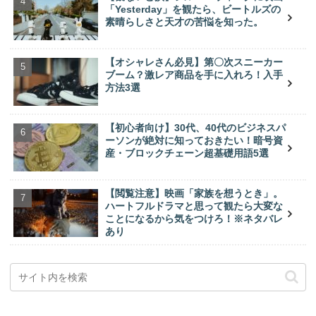
「Yesterday」を観たら、ビートルズの
素晴らしさと天才の苦悩を知った。
【オシャレさん必見】第〇次スニーカー
ブーム？激レア商品を手に入れろ！入手
方法3選
【初心者向け】30代、40代のビジネスパ
ーソンが絶対に知っておきたい！暗号資
産・ブロックチェーン超基礎用語5選
【閲覧注意】映画「家族を想うとき」。
ハートフルドラマと思って観たら大変な
ことになるから気をつけろ！※ネタバレ
あり