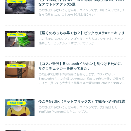
shopping
なアウトドアグッズ5選
この世は知らないことばかり。コノシラです。9月に入って涼しく
なって来ました。これから10月上旬くらい...
【届くのめっちゃ早くね？】ビックカメラ×エニキャリ
shopping
この世は知らないことことばかり。どうもコノシラです。ヤバい。
感動した。ビックカメラすごい。ていうか、...
【コスパ最強】Bluetoothイヤホンを見つけるために、
shopping
サクラチェッカーを使ってみた。
この記事では以下のお悩みにお答えします。コスパのよい
BluetoothイヤホンがほしいAmazonでめちゃめちゃ安いの売って
るけど、買っても大丈夫？結局コスパ最強のBluetoothイヤホンは
どれを選ぶのが良いの？
今こそNetflix（ネットフリックス）で観るべき作品3選
shopping
この世は知らないことばかり。コノシラです。先日紹介した
YouTube Premiumのような、サブス...