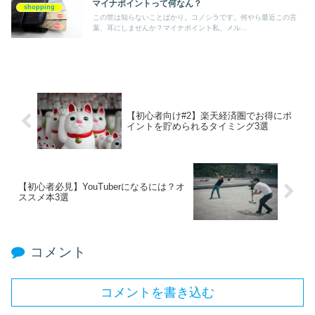
マイナポイントって何なん？
shopping
この世は知らないことばかり。コノシラです。何やら最近この言
葉、耳にしませんか？マイナポイント私、メル...
【初心者向け#2】楽天経済圏でお得にポ
イントを貯められるタイミング3選
【初心者必見】YouTuberになるには？オ
ススメ本3選
コメント
コメントを書き込む